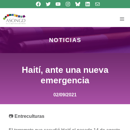
Síguenos en Facebook
Síguenos en Twitter
Síguenos en Youtube
Síguenos en Instagram
Bluesky
Síguenos en Linkedin
contacto
Saltar
al
contenido
Me
NOTICIAS
Haití, ante una nueva
emergencia
02/09/2021
📷
Entreculturas