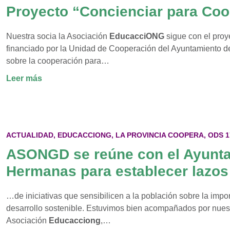
participan
Proyecto “Concienciar para Coo
en
el
Nuestra socia la Asociación
EducacciONG
sigue con el proy
proyecto
financiado por la Unidad de Cooperación del Ayuntamiento de 
educativo
sobre la cooperación para…
“Concienciar
:
Leer más
para
Proyecto
Cooperar”
“Concienciar
para
Cooperar”
ACTUALIDAD
,
EDUCACCIONG
,
LA PROVINCIA COOPERA
,
ODS 1
ASONGD se reúne con el Ayunt
Hermanas para establecer lazos
…de iniciativas que sensibilicen a la población sobre la impor
desarrollo sostenible. Estuvimos bien acompañados por nue
Asociación
Educacciong
,…