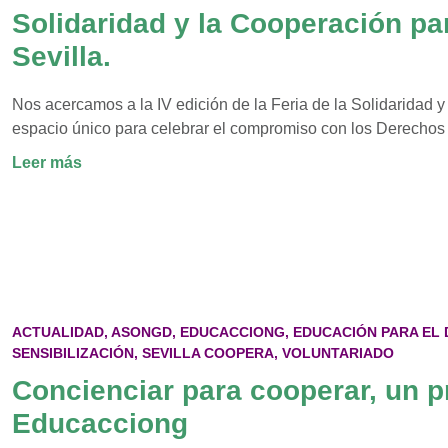
hacia
Solidaridad y la Cooperación par
el
Sevilla.
mundo
Nos acercamos a la IV edición de la Feria de la Solidaridad y
espacio único para celebrar el compromiso con los Derech
:
Leer más
Feria
Coolectiva
2025.
IV
edición
de
la
ACTUALIDAD
,
ASONGD
,
EDUCACCIONG
,
EDUCACIÓN PARA EL
feria
SENSIBILIZACIÓN
,
SEVILLA COOPERA
,
VOLUNTARIADO
de
Concienciar para cooperar, un 
la
Educacciong
Solidaridad