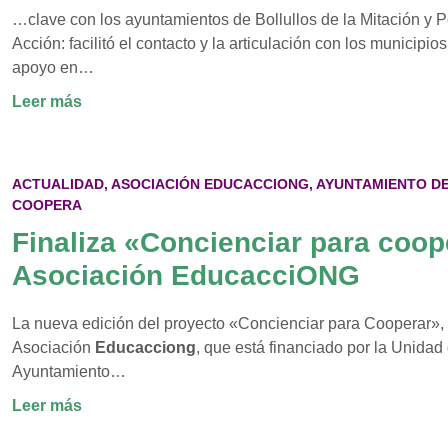
…clave con los ayuntamientos de Bollullos de la Mitación y 
Acción: facilitó el contacto y la articulación con los municipio
apoyo en…
:
Leer más
La
Provincia
Coopera
ACTUALIDAD
,
ASOCIACIÓN EDUCACCIONG
,
AYUNTAMIENTO DE
I:
COOPERA
balance
Finaliza «Concienciar para coop
de
un
Asociación EducacciONG
convenio
que
La nueva edición del proyecto «Concienciar para Cooperar», 
transformó
Asociación
Educacciong
, que está financiado por la Unidad
la
Ayuntamiento…
cooperación
:
Leer más
provincial
Finaliza