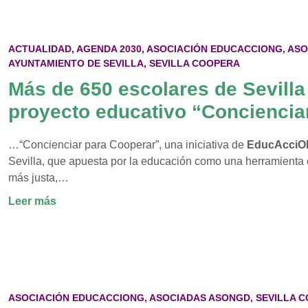
«Concienciar
para
cooperar»
ACTUALIDAD
,
AGENDA 2030
,
ASOCIACIÓN EDUCACCIONG
,
ASO
un
AYUNTAMIENTO DE SEVILLA
,
SEVILLA COOPERA
proyecto
Más de 650 escolares de Sevilla 
de
Asociación
proyecto educativo “Conciencia
EducacciONG
…“Concienciar para Cooperar”, una iniciativa de
EducAcci
Sevilla, que apuesta por la educación como una herramienta 
más justa,…
:
Leer más
Más
de
650
escolares
de
ASOCIACIÓN EDUCACCIONG
,
ASOCIADAS ASONGD
,
SEVILLA 
Sevilla