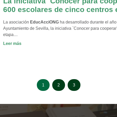
La iniciativa `Conocer para coop
Libro
600 escolares de cinco centros 
de
Montequinto
La asociación
EducAcciONG
ha desarrollado durante el año 
Ayuntamiento de Sevilla, la iniciativa `Conocer para cooperar´,
etapa…
:
Leer más
La
iniciativa
`Conocer
para
cooperar
´
Página
Página
Página
1
2
3
llega
a
más
de
600