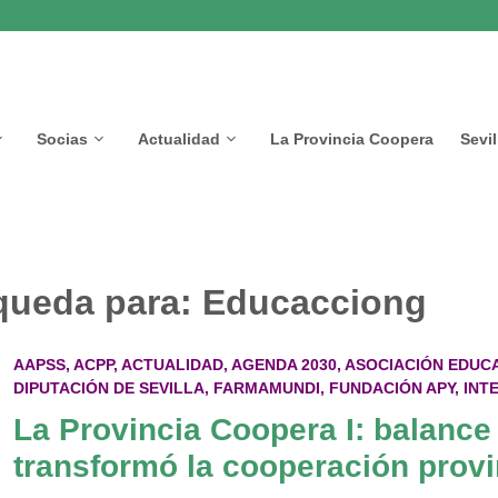
Socias
Actualidad
La Provincia Coopera
Sevi
queda para:
Educacciong
AAPSS
,
ACPP
,
ACTUALIDAD
,
AGENDA 2030
,
ASOCIACIÓN EDUC
DIPUTACIÓN DE SEVILLA
,
FARMAMUNDI
,
FUNDACIÓN APY
,
INT
La Provincia Coopera I: balance
transformó la cooperación provi