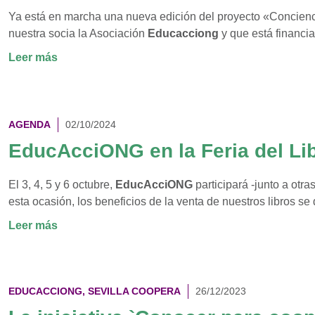
y
Ya está en marcha una nueva edición del proyecto «Concienc
la
nuestra socia la Asociación
Educacciong
y que está financi
Cooperación
para
:
Leer más
el
Concienciar
Desarrollo
para
de
cooperar,
Sevilla.
un
AGENDA
02/10/2024
proyecto
EducAcciONG en la Feria del Li
de
Asociación
El 3, 4, 5 y 6 octubre,
EducAcciONG
participará -junto a otr
Educacciong
esta ocasión, los beneficios de la venta de nuestros libros s
:
Leer más
EducAcciONG
en
la
EDUCACCIONG
,
SEVILLA COOPERA
26/12/2023
Feria
del