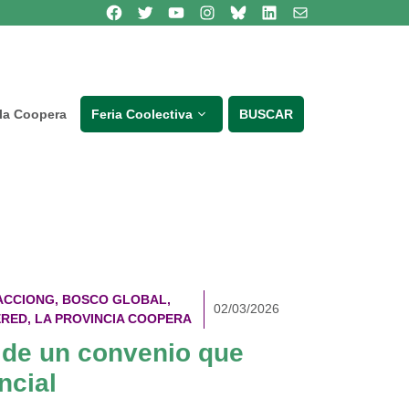
Síguenos en Facebook
Síguenos en Twitter
Síguenos en Youtube
Síguenos en Instagram
Bluesky
Síguenos en Linkedin
contacto
lla Coopera
Feria Coolectiva
BUSCAR
ACCIONG
,
BOSCO GLOBAL
,
02/03/2026
ERED
,
LA PROVINCIA COOPERA
 de un convenio que
ncial