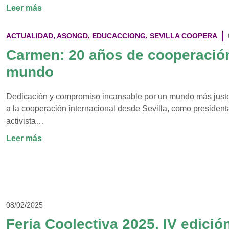
:
Leer más
ASONGD
se
ACTUALIDAD
,
ASONGD
,
EDUCACCIONG
,
SEVILLA COOPERA
reúne
Carmen: 20 años de cooperación
con
mundo
el
Ayuntamiento
de
Dedicación y compromiso incansable por un mundo más jus
Dos
a la cooperación internacional desde Sevilla, como president
Hermanas
activista…
para
:
Leer más
establecer
Carmen:
lazos
20
de
años
colaboración
de
cooperación
08/02/2025
desde
Feria Coolectiva 2025. IV edición
Sevilla