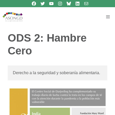
Síguenos en Facebook
Síguenos en Twitter
Síguenos en Youtube
Síguenos en Instagram
Bluesky
Síguenos en Linkedin
contacto
Saltar
al
contenido
Me
ODS 2: Hambre
Cero
Derecho a la seguridad y soberanía alimentaria.