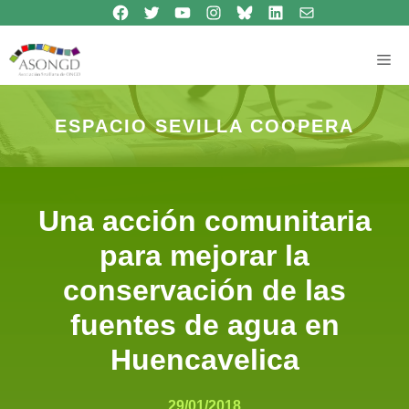
Síguenos en Facebook
Síguenos en Twitter
Síguenos en Youtube
Síguenos en Instagram
Bluesky
Síguenos en Linkedin
contacto
Saltar
al
contenido
Me
ESPACIO SEVILLA COOPERA
Una acción comunitaria
para mejorar la
conservación de las
fuentes de agua en
Huencavelica
29/01/2018