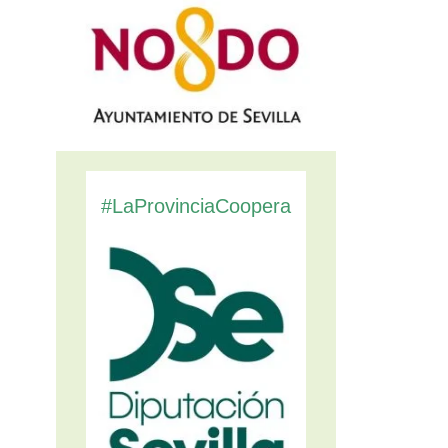
#LaProvinciaCoopera