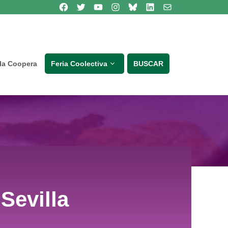
Síguenos en Facebook
Síguenos en Twitter
Síguenos en Youtube
Síguenos en Instagram
Bluesky
Síguenos en Linkedin
contacto
lla Coopera
Feria Coolectiva
BUSCAR
Sevilla