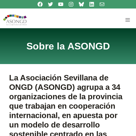
Síguenos en Facebook
Síguenos en Twitter
Síguenos en Youtube
Síguenos en Instagram
Bluesky
Síguenos en Linkedin
contacto
Saltar
al
contenido
Me
Sobre la ASONGD
La Asociación Sevillana de
ONGD (ASONGD) agrupa a
34
organizaciones de la provincia
que trabajan en cooperación
internacional, en apuesta por
un modelo de desarrollo
sostenible centrado en las