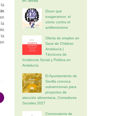
en Sevilla
la
in
Dicen que
exageramos: el
n
cómic contra el
la
antifeminismo
lo
la
Oferta de empleo en
 en
Save de Children
Andalucía |
Técnico/a de
Incidencia Social y Política en
Andalucía
El Ayuntamiento de
Sevilla convoca
subvenciones para
proyectos de
atención alimentaria, Comedores
Sociales 2027
Convocatoria de