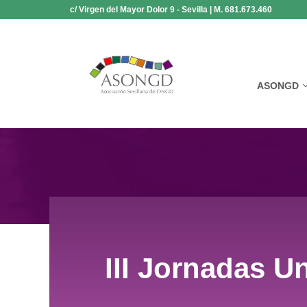
Saltar
c/ Virgen del Mayor Dolor 9 - Sevilla | M. 681.673.460
al
contenido
ASONGD
III Jornadas 