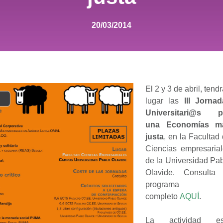
20/03/2014
El 2 y 3 de abril, tend
lugar las
III Jorna
Universitari@s p
una Economías m
justa
, en la Facultad
Ciencias empresaria
de la Universidad Pa
Olavide. Consulta 
programa
completo
AQUÍ
.
La actividad es