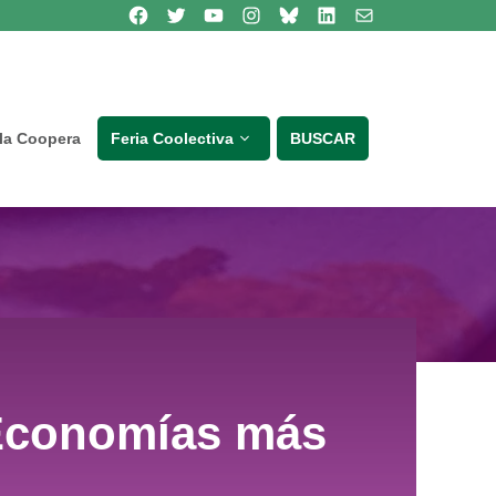
Síguenos en Facebook
Síguenos en Twitter
Síguenos en Youtube
Síguenos en Instagram
Bluesky
Síguenos en Linkedin
contacto
lla Coopera
Feria Coolectiva
BUSCAR
 Economías más