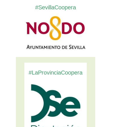
#SevillaCoopera
#LaProvinciaCoopera