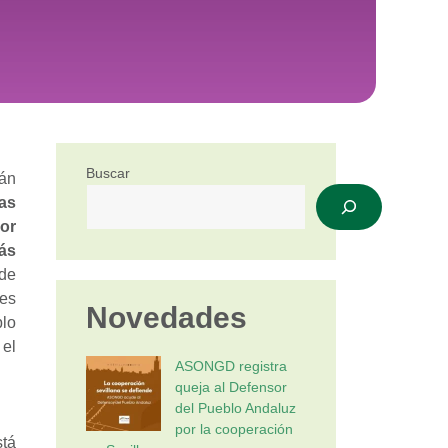
Buscar
rán
das
or
ás
 de
les
Novedades
blo
el
ASONGD registra
queja al Defensor
del Pueblo Andaluz
por la cooperación
tá