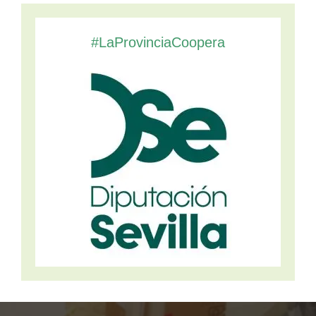
#LaProvinciaCoopera