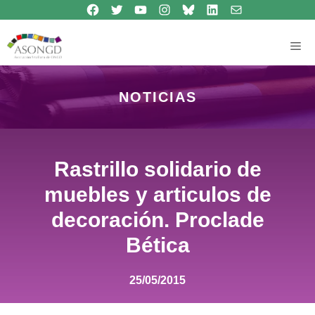
Síguenos en Facebook
Síguenos en Twitter
Síguenos en Youtube
Síguenos en Instagram
Bluesky
Síguenos en Linkedin
contacto
Saltar
al
contenido
Me
NOTICIAS
Rastrillo solidario de
muebles y articulos de
decoración. Proclade
Bética
25/05/2015