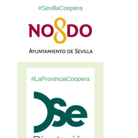
#SevillaCoopera
#LaProvinciaCoopera