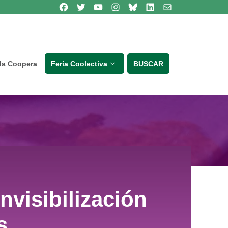
Síguenos en Facebook
Síguenos en Twitter
Síguenos en Youtube
Síguenos en Instagram
Bluesky
Síguenos en Linkedin
contacto
lla Coopera
Feria Coolectiva
BUSCAR
nvisibilización
s