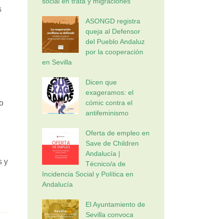
social en trata y migraciones
s
ASONGD registra
queja al Defensor
del Pueblo Andaluz
por la cooperación
en Sevilla
Dicen que
exageramos: el
o
cómic contra el
antifeminismo
Oferta de empleo en
Save de Children
Andalucía |
s y
Técnico/a de
Incidencia Social y Política en
Andalucía
El Ayuntamiento de
Sevilla convoca