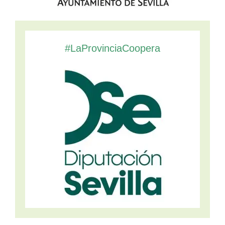
#LaProvinciaCoopera