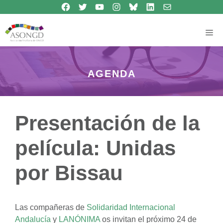
Síguenos en Facebook
Síguenos en Twitter
Síguenos en Youtube
Síguenos en Instagram
Bluesky
Síguenos en Linkedin
contacto
Saltar
al
contenido
Me
AGENDA
Presentación de la
película: Unidas
por Bissau
Las compañeras de
Solidaridad Internacional
Andalucía
y
LANÓNIMA
os invitan el próximo 24 de