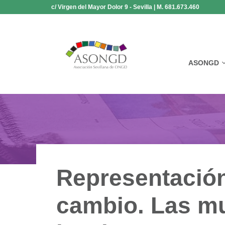
Saltar
c/ Virgen del Mayor Dolor 9 - Sevilla | M. 681.673.460
al
contenido
ASONGD
Representación 
cambio. Las mu