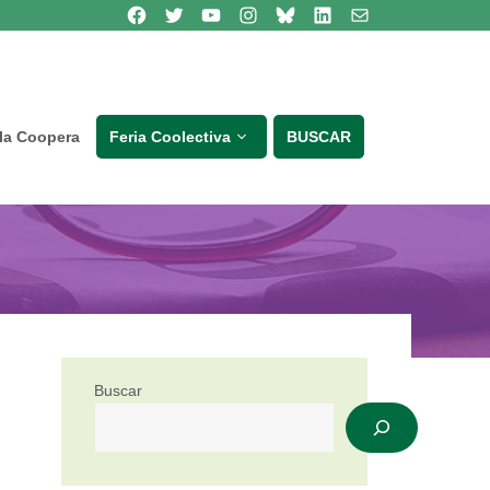
Síguenos en Facebook
Síguenos en Twitter
Síguenos en Youtube
Síguenos en Instagram
Bluesky
Síguenos en Linkedin
contacto
lla Coopera
Feria Coolectiva
BUSCAR
Buscar