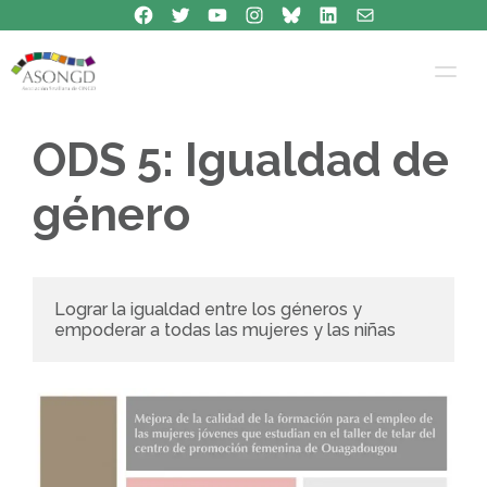
Síguenos en Facebook
Síguenos en Twitter
Síguenos en Youtube
Síguenos en Instagram
Bluesky
Síguenos en Linkedin
contacto
Saltar
al
contenido
ODS 5: Igualdad de
género
Lograr la igualdad entre los géneros y 
empoderar a todas las mujeres y las niñas