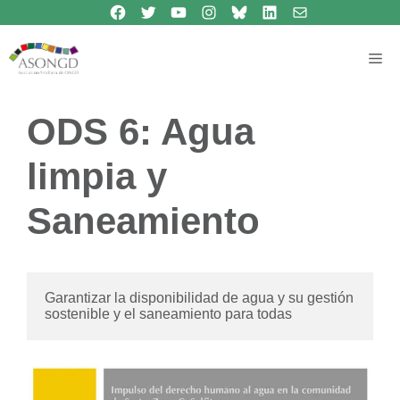
Síguenos en Facebook
Síguenos en Twitter
Síguenos en Youtube
Síguenos en Instagram
Bluesky
Síguenos en Linkedin
contacto
Saltar
al
contenido
Me
ODS 6: Agua
limpia y
Saneamiento
Garantizar la disponibilidad de agua y su gestión 
sostenible y el saneamiento para todas