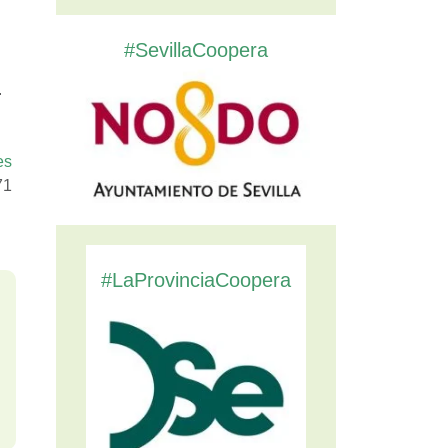
#SevillaCoopera
.
es
71
#LaProvinciaCoopera