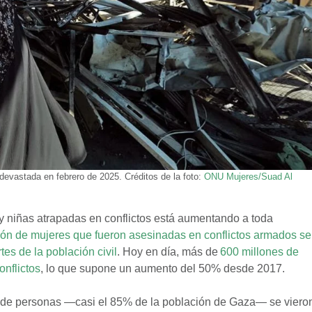
evastada en febrero de 2025. Créditos de la foto:
ONU Mujeres/Suad Al
 niñas atrapadas en conflictos está aumentando a toda
ión de mujeres que fueron asesinadas en conflictos armados se
tes de la población civil
. Hoy en día, más de
600 millones de
onflictos
, lo que supone un aumento del 50% desde 2017.
s de personas —casi el 85% de la población de Gaza— se viero