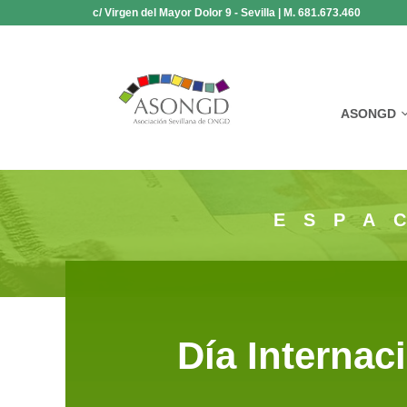
Saltar
c/ Virgen del Mayor Dolor 9 - Sevilla | M. 681.673.460
al
contenido
ASONGD
ESPA
Día Internac