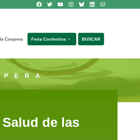
Síguenos en Facebook
Síguenos en Twitter
Síguenos en Youtube
Síguenos en Instagram
Bluesky
Síguenos en Linkedin
contacto
lla Coopera
Feria Coolectiva
BUSCAR
OPERA
 Salud de las