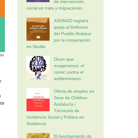
de intervención
social en trata y migraciones
ASONGD registra
queja al Defensor
del Pueblo Andaluz
por la cooperación
en Sevilla
ate
Dicen que
exageramos: el
cómic contra el
antifeminismo
e
Oferta de empleo en
a
Save de Children
os
Andalucía |
Técnico/a de
Incidencia Social y Política en
Andalucía
El Ayuntamiento de