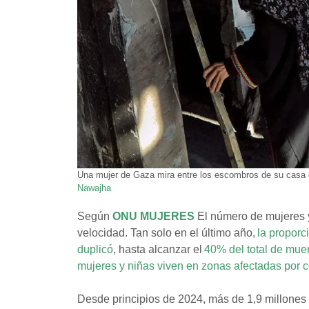
Una mujer de Gaza mira entre los escombros de su casa d
Nawajha
Según
ONU MUJERES
El número de mujeres y
velocidad. Tan solo en el último año,
la proporc
duplicó
, hasta alcanzar el
40% del total de muer
mujeres y niñas viven en zonas afectadas por c
Desde principios de 2024, más de 1,9 millone