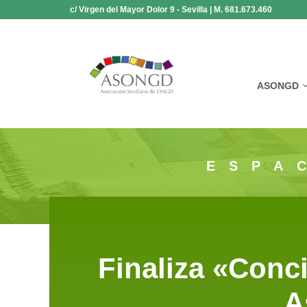
Saltar
c/ Virgen del Mayor Dolor 9 - Sevilla | M. 681.673.460
al
contenido
ASONGD
ESPA
Finaliza «Conc
A