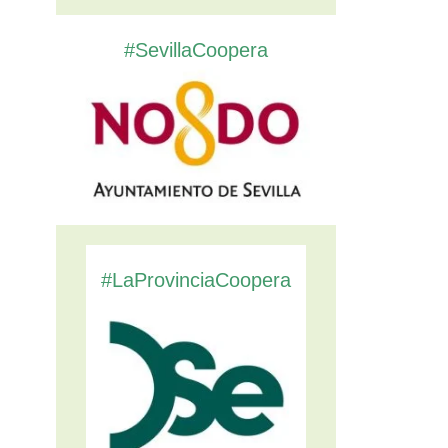
#SevillaCoopera
#LaProvinciaCoopera