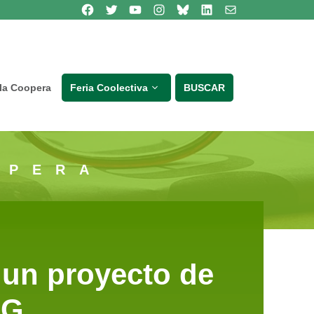
Síguenos en Facebook
Síguenos en Twitter
Síguenos en Youtube
Síguenos en Instagram
Bluesky
Síguenos en Linkedin
contacto
lla Coopera
Feria Coolectiva
BUSCAR
OPERA
 un proyecto de
NG