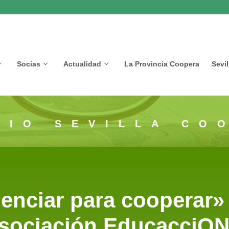
Socias
Actualidad
La Provincia Coopera
Sevi
CIO SEVILLA CO
ienciar para cooperar»
sociación EducacciO