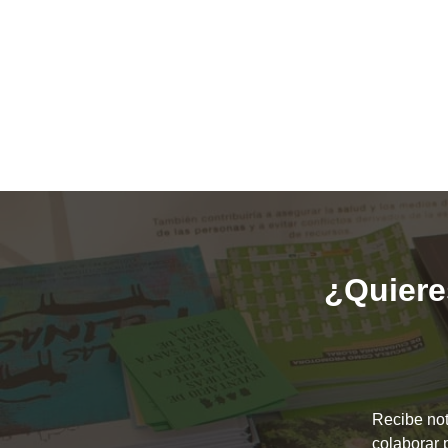
¿Quieres
Recibe not
colaborar 