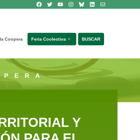
Síguenos en Facebook
Síguenos en Twitter
Síguenos en Youtube
Síguenos en Instagram
Bluesky
Síguenos en Linkedin
contacto
lla Coopera
Feria Coolectiva
BUSCAR
OPERA
RITORIAL Y
IÓN PARA EL