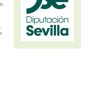
to
o
ra