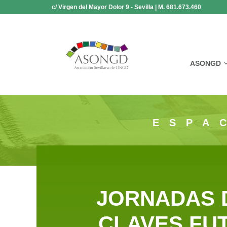
Saltar
c/ Virgen del Mayor Dolor 9 - Sevilla | M. 681.673.460
al
contenido
ASONGD
ESPA
JORNADAS 
CLAVES FUT