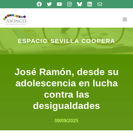
Síguenos en Facebook
Síguenos en Twitter
Síguenos en Youtube
Síguenos en Instagram
Bluesky
Síguenos en Linkedin
contacto
Saltar
al
contenido
Me
ESPACIO SEVILLA COOPERA
José Ramón, desde su
adolescencia en lucha
contra las
desigualdades
09/09/2025