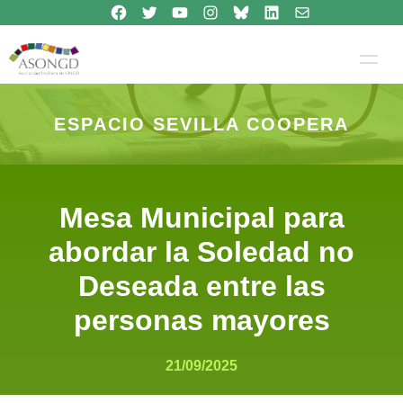
Síguenos en Facebook
Síguenos en Twitter
Síguenos en Youtube
Síguenos en Instagram
Bluesky
Síguenos en Linkedin
contacto
Saltar
al
contenido
ESPACIO SEVILLA COOPERA
Mesa Municipal para
abordar la Soledad no
Deseada entre las
personas mayores
21/09/2025