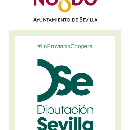
#LaProvinciaCoopera