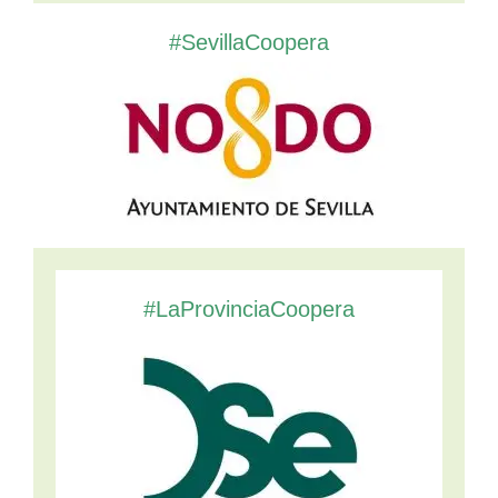
#SevillaCoopera
#LaProvinciaCoopera