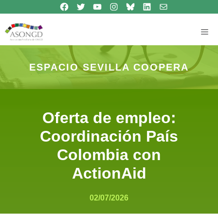
Síguenos en Facebook
Síguenos en Twitter
Síguenos en Youtube
Síguenos en Instagram
Bluesky
Síguenos en Linkedin
contacto
Saltar
al
contenido
Me
ESPACIO SEVILLA COOPERA
Oferta de empleo:
Coordinación País
Colombia con
ActionAid
02/07/2026