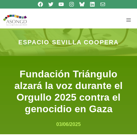
Síguenos en Facebook
Síguenos en Twitter
Síguenos en Youtube
Síguenos en Instagram
Bluesky
Síguenos en Linkedin
contacto
Saltar
al
contenido
Me
ESPACIO SEVILLA COOPERA
Fundación Triángulo
alzará la voz durante el
Orgullo 2025 contra el
genocidio en Gaza
03/06/2025