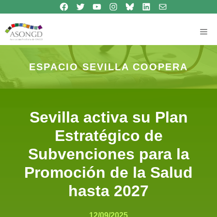
Síguenos en Facebook
Síguenos en Twitter
Síguenos en Youtube
Síguenos en Instagram
Bluesky
Síguenos en Linkedin
contacto
Saltar
al
contenido
Me
ESPACIO SEVILLA COOPERA
Sevilla activa su Plan
Estratégico de
Subvenciones para la
Promoción de la Salud
hasta 2027
12/09/2025