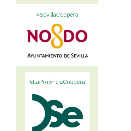
#SevillaCoopera
#LaProvinciaCoopera