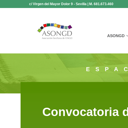
Saltar
c/ Virgen del Mayor Dolor 9 - Sevilla | M. 681.673.460
al
contenido
ASONGD
ESPA
Convocatoria 