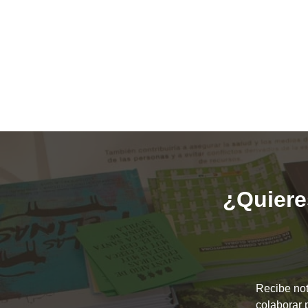
¿Quieres
Recibe not
colaborar 