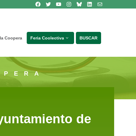
Síguenos en Facebook
Síguenos en Twitter
Síguenos en Youtube
Síguenos en Instagram
Bluesky
Síguenos en Linkedin
contacto
lla Coopera
Feria Coolectiva
BUSCAR
OPERA
yuntamiento de