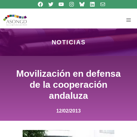
Síguenos en Facebook
Síguenos en Twitter
Síguenos en Youtube
Síguenos en Instagram
Bluesky
Síguenos en Linkedin
contacto
Saltar
al
contenido
Me
NOTICIAS
Movilización en defensa
de la cooperación
andaluza
12/02/2013