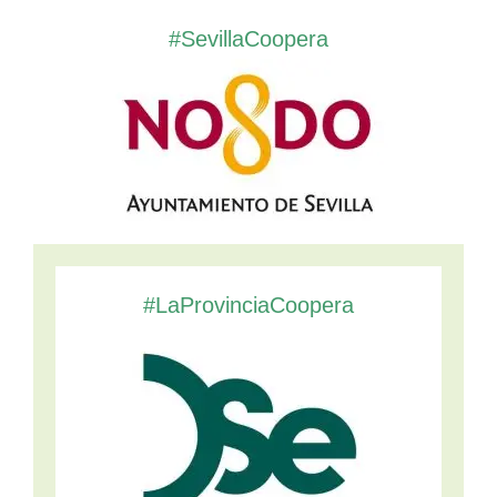
#SevillaCoopera
#LaProvinciaCoopera