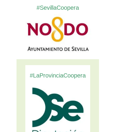
#SevillaCoopera
#LaProvinciaCoopera