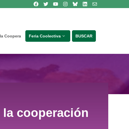
Síguenos en Facebook
Síguenos en Twitter
Síguenos en Youtube
Síguenos en Instagram
Bluesky
Síguenos en Linkedin
contacto
lla Coopera
Feria Coolectiva
BUSCAR
e la cooperación