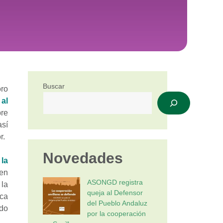
Buscar
oro
al
bre
así
r.
Novedades
la
 en
ASONGD registra
 la
queja al Defensor
rca
del Pueblo Andaluz
ndo
por la cooperación