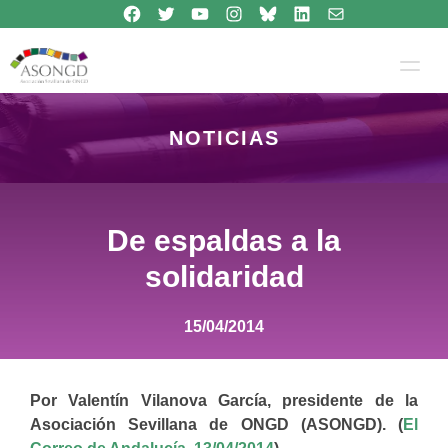
Síguenos en Facebook
Síguenos en Twitter
Síguenos en Youtube
Síguenos en Instagram
Bluesky
Síguenos en Linkedin
contacto
Saltar
al
contenido
NOTICIAS
De espaldas a la
solidaridad
15/04/2014
Por Valentín Vilanova García, presidente de la
Asociación Sevillana de ONGD (ASONGD). (
El