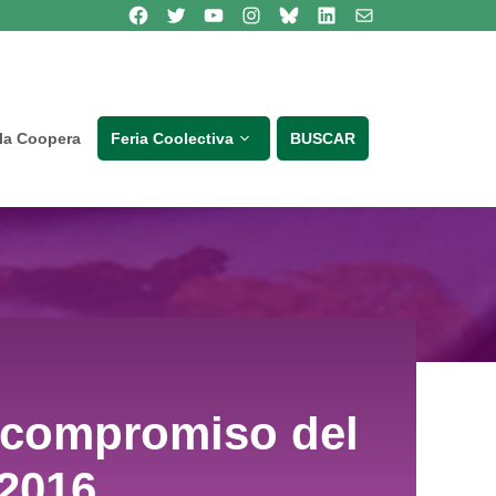
Síguenos en Facebook
Síguenos en Twitter
Síguenos en Youtube
Síguenos en Instagram
Bluesky
Síguenos en Linkedin
contacto
lla Coopera
Feria Coolectiva
BUSCAR
 compromiso del
 2016