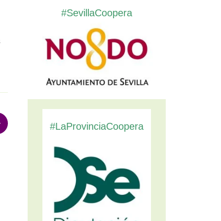
#SevillaCoopera
s
#LaProvinciaCoopera