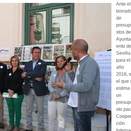
Ante el
borrad
de
presup
stos de
Ayunta
ento d
Sevilla
para el
año
2016, 
el que 
estima
un
presup
sto par
Coope
ción
Interna