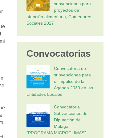
subvenciones para
proyectos de
or
atención alimentaria, Comedores
Sociales 2027
ue
l
mi
e
Convocatorias
Convocatoria de
subvenciones para
en
el impulso de la
se
Agenda 2030 en las
Entidades Locales
Convocatoria
ue
Subvenciones de
a
Diputación de
ra
Málaga
“PROGRAMA MICROCLIMAS”
ci