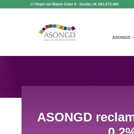
Saltar
c/ Virgen del Mayor Dolor 9 - Sevilla | M. 681.673.460
al
contenido
ASONGD
ASONGD reclama
0,2%