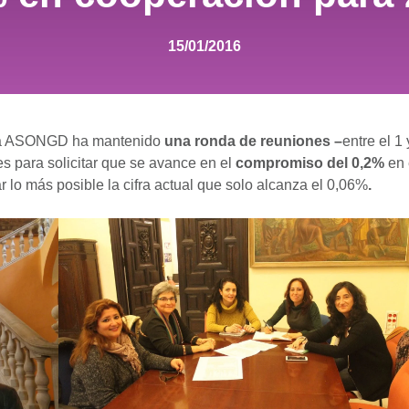
15/01/2016
La ASONGD ha mantenido
una ronda de reuniones –
entre el 1 
es para solicitar que se avance en el
compromiso del 0,2%
en 
lo más posible la cifra actual que solo alcanza el 0,06%
.