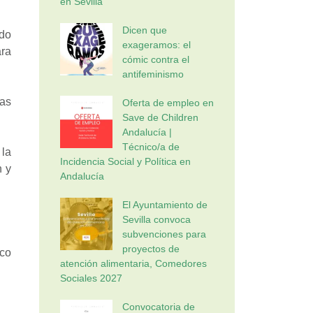
en Sevilla
Dicen que
ido
exageramos: el
ara
cómic contra el
antifeminismo
tas
Oferta de empleo en
Save de Children
Andalucía |
Técnico/a de
 la
Incidencia Social y Política en
 y
Andalucía
El Ayuntamiento de
Sevilla convoca
subvenciones para
proyectos de
co
atención alimentaria, Comedores
Sociales 2027
Convocatoria de