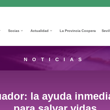
Socias
Actualidad
La Provincia Coopera
Sevi
NOTICIAS
ador: la ayuda inmedia
para salvar vidas