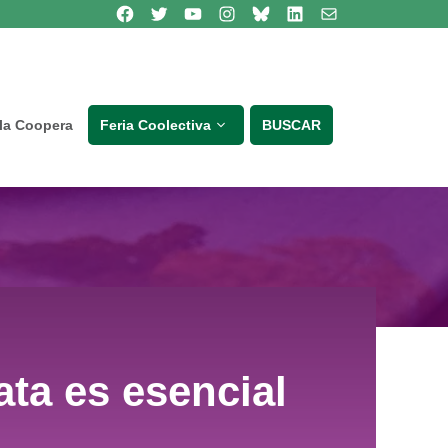
Síguenos en Facebook
Síguenos en Twitter
Síguenos en Youtube
Síguenos en Instagram
Bluesky
Síguenos en Linkedin
contacto
lla Coopera
Feria Coolectiva
BUSCAR
ta es esencial