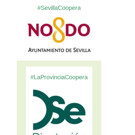
#SevillaCoopera
#LaProvinciaCoopera