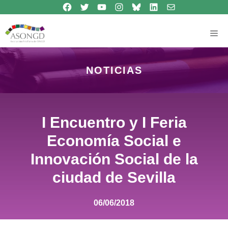
Síguenos en Facebook
Síguenos en Twitter
Síguenos en Youtube
Síguenos en Instagram
Bluesky
Síguenos en Linkedin
contacto
Saltar
al
contenido
Me
NOTICIAS
I Encuentro y I Feria
Economía Social e
Innovación Social de la
ciudad de Sevilla
06/06/2018