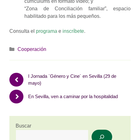
curriculums en formato vídeo; y
“Zona de Conciliación familiar”, espacio
habilitado para los más pequeños.
Consulta el
programa
e
inscríbete
.
Categorías
Cooperación
I Jornada `Género y Cine´ en Sevilla (29 de
mayo)
En Sevilla, ven a caminar por la hospitalidad
Buscar