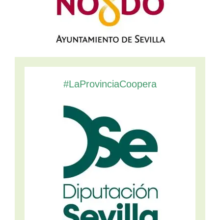
#LaProvinciaCoopera