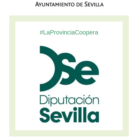
#LaProvinciaCoopera