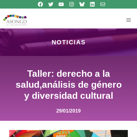
Síguenos en Facebook
Síguenos en Twitter
Síguenos en Youtube
Síguenos en Instagram
Bluesky
Síguenos en Linkedin
contacto
Saltar
al
contenido
Me
NOTICIAS
Taller: derecho a la
salud,análisis de género
y diversidad cultural
29/01/2019