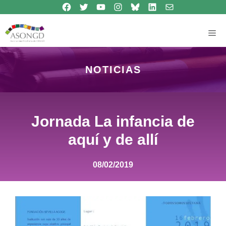
Síguenos en Facebook
Síguenos en Twitter
Síguenos en Youtube
Síguenos en Instagram
Bluesky
Síguenos en Linkedin
contacto
Saltar
al
contenido
Me
NOTICIAS
Jornada La infancia de
aquí y de allí
08/02/2019