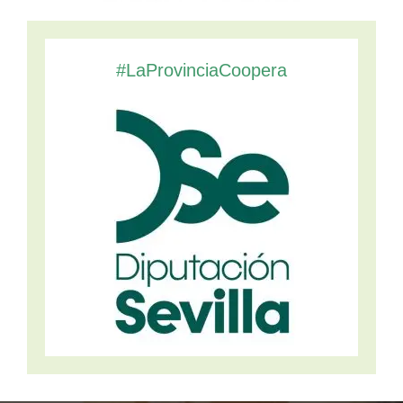
#LaProvinciaCoopera