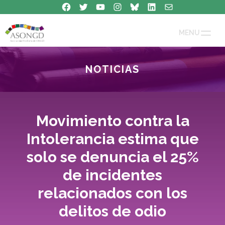
Síguenos en Facebook
Síguenos en Twitter
Síguenos en Youtube
Síguenos en Instagram
Bluesky
Síguenos en Linkedin
contacto
Saltar
al
contenido
MENU
NOTICIAS
Movimiento contra la
Intolerancia estima que
solo se denuncia el 25%
de incidentes
relacionados con los
delitos de odio