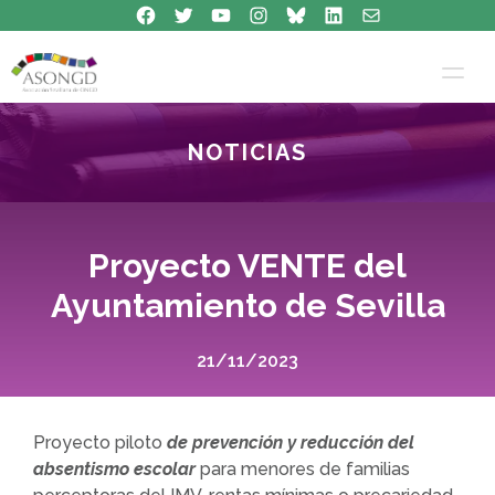
Síguenos en Facebook
Síguenos en Twitter
Síguenos en Youtube
Síguenos en Instagram
Bluesky
Síguenos en Linkedin
contacto
Saltar
al
contenido
NOTICIAS
Proyecto VENTE del
Ayuntamiento de Sevilla
21/11/2023
Proyecto piloto
de prevención y reducción del
absentismo escolar
para menores de familias