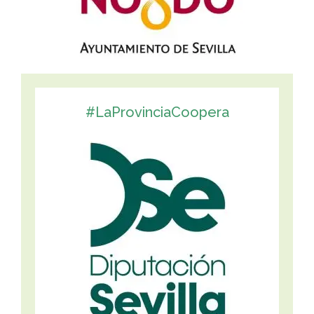
#LaProvinciaCoopera