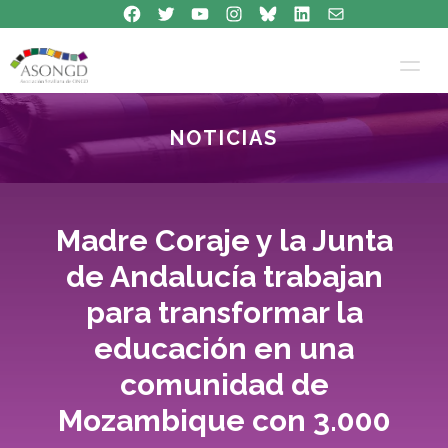
Síguenos en Facebook
Síguenos en Twitter
Síguenos en Youtube
Síguenos en Instagram
Bluesky
Síguenos en Linkedin
contacto
Saltar
al
contenido
NOTICIAS
Madre Coraje y la Junta
de Andalucía trabajan
para transformar la
educación en una
comunidad de
Mozambique con 3.000