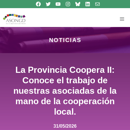
Síguenos en Facebook
Síguenos en Twitter
Síguenos en Youtube
Síguenos en Instagram
Bluesky
Síguenos en Linkedin
contacto
Saltar
al
contenido
Me
NOTICIAS
La Provincia Coopera II:
Conoce el trabajo de
nuestras asociadas de la
mano de la cooperación
local.
31/05/2026