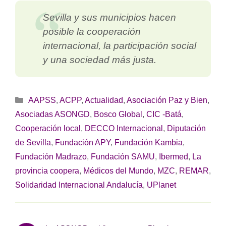
Sevilla y sus municipios hacen
posible la cooperación
internacional, la participación social
y una sociedad más justa.
Categorías
AAPSS
,
ACPP
,
Actualidad
,
Asociación Paz y Bien
,
Asociadas ASONGD
,
Bosco Global
,
CIC -Batá
,
Cooperación local
,
DECCO Internacional
,
Diputación
de Sevilla
,
Fundación APY
,
Fundación Kambia
,
Fundación Madrazo
,
Fundación SAMU
,
Ibermed
,
La
provincia coopera
,
Médicos del Mundo
,
MZC
,
REMAR
,
Solidaridad Internacional Andalucía
,
UPlanet