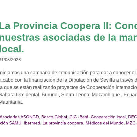
La Provincia Coopera II: Cono
nuestras asociadas de la ma
local.
31/05/2026
Iniciamos una campaña de comunicación para dar a conocer el 
a cabo con la financiación de la Diputación de Sevilla a través
la que se están realizando proyectos de Cooperación Internacion
Sahara Occidental, Burundi, Sierra Leona, Mozambique , Ecuad
Mauritania.
Asociadas ASONGD
,
Bosco Global
,
CIC -Batá
,
Cooperación local
,
DECC
ción SAMU
,
Ibermed
,
La provincia coopera
,
Médicos del Mundo
,
MZC