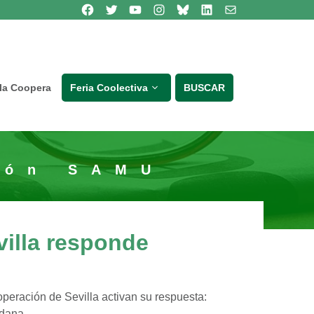
Síguenos en Facebook
Síguenos en Twitter
Síguenos en Youtube
Síguenos en Instagram
Bluesky
Síguenos en Linkedin
contacto
lla Coopera
Feria Coolectiva
BUSCAR
ión SAMU
villa responde
eración de Sevilla activan su respuesta:
adana.