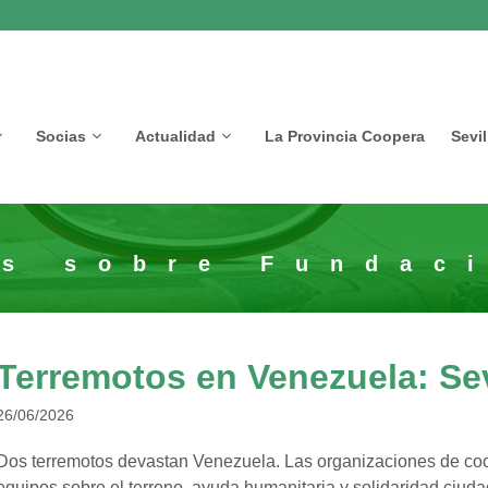
Socias
Actualidad
La Provincia Coopera
Sevi
os sobre Fundac
Terremotos en Venezuela: Se
26/06/2026
Dos terremotos devastan Venezuela. Las organizaciones de coop
equipos sobre el terreno, ayuda humanitaria y solidaridad ciud