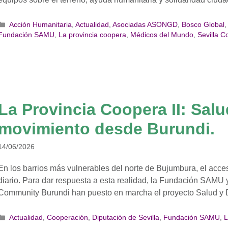
Categorías
Acción Humanitaria
,
Actualidad
,
Asociadas ASONGD
,
Bosco Global
Fundación SAMU
,
La provincia coopera
,
Médicos del Mundo
,
Sevilla C
La Provincia Coopera II: Sal
movimiento desde Burundi.
14/06/2026
En los barrios más vulnerables del norte de Bujumbura, el acces
diario. Para dar respuesta a esta realidad, la Fundación SAMU 
Community Burundi han puesto en marcha el proyecto Salud y 
Categorías
Actualidad
,
Cooperación
,
Diputación de Sevilla
,
Fundación SAMU
,
L