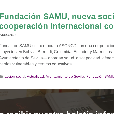
Fundación SAMU, nueva soc
cooperación internacional con
24/05/2026
Fundación SAMU se incorpora a ASONGD con una cooperación i
proyectos en Bolivia, Burundi, Colombia, Ecuador y Marruecos 
Ayuntamiento de Sevilla— abordan salud, discapacidad, género y
barrios vulnerables y centros educativos.
Categorías
accion social
,
Actualidad
,
Ayuntamiento de Sevilla
,
Fundación SAM