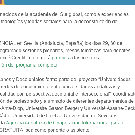
 nacidos de la academia del Sur global, como a experiencias
etodologías y teorías sociales para la deconstrucción del
NCIAL en Sevilla (Andalucía, España) los días 29, 30 de
rogramado sesiones plenarias, mesas temáticas para debates,
Comité Científico otorgará
premios
a las mejores
ción del programa completo.
icanos y Decoloniales forma parte del proyecto “Universidades
 redes de conocimiento entre universidades andaluzas y
alidad con perspectiva decolonial e interseccional”, coordinad
ación de profesorado y alumnado de diferentes departamentos de
-Anta-Diop, Université Gaston Berger y Université Assane-Sec
ádiz, Universidad de Huelva, Universidad de Sevilla y
 la
Agencia Andaluza de Cooperación Internacional para el
es GRATUITA, sea como ponente o asistente.