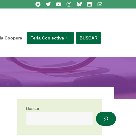
Síguenos en Facebook
Síguenos en Twitter
Síguenos en Youtube
Síguenos en Instagram
Bluesky
Síguenos en Linkedin
contacto
lla Coopera
Feria Coolectiva
BUSCAR
Buscar