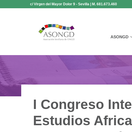
Saltar
c/ Virgen del Mayor Dolor 9 - Sevilla | M. 681.673.460
al
contenido
ASONGD
I Congreso Int
Estudios Afric