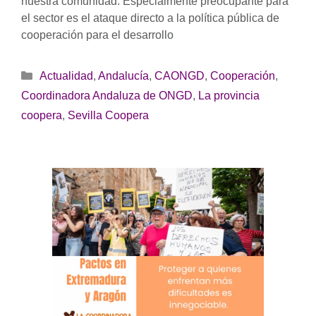
nuestra comunidad. Especialmente preocupante para
el sector es el ataque directo a la política pública de
cooperación para el desarrollo
Categorías
Actualidad
,
Andalucía
,
CAONGD
,
Cooperación
,
Coordinadora Andaluza de ONGD
,
La provincia
coopera
,
Sevilla Coopera