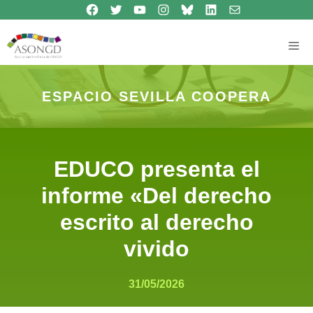
Síguenos en Facebook
Síguenos en Twitter
Síguenos en Youtube
Síguenos en Instagram
Bluesky
Síguenos en Linkedin
contacto
Saltar
al
contenido
Me
ESPACIO SEVILLA COOPERA
EDUCO presenta el
informe «Del derecho
escrito al derecho
vivido
31/05/2026