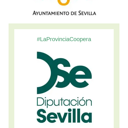
#LaProvinciaCoopera