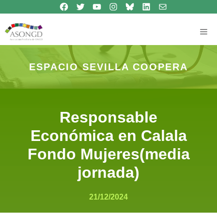
Síguenos en Facebook
Síguenos en Twitter
Síguenos en Youtube
Síguenos en Instagram
Bluesky
Síguenos en Linkedin
contacto
Saltar
al
contenido
Me
ESPACIO SEVILLA COOPERA
Responsable
Económica en Calala
Fondo Mujeres(media
jornada)
21/12/2024