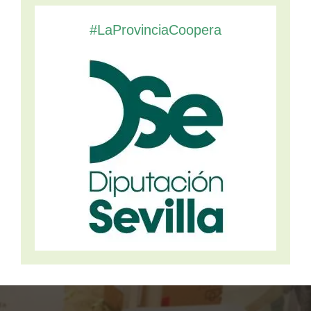
#LaProvinciaCoopera