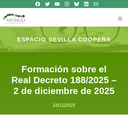
Síguenos en Facebook
Síguenos en Twitter
Síguenos en Youtube
Síguenos en Instagram
Bluesky
Síguenos en Linkedin
contacto
Saltar
al
contenido
Me
ESPACIO SEVILLA COOPERA
Formación sobre el
Real Decreto 188/2025 –
2 de diciembre de 2025
24/11/2025