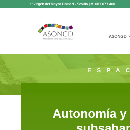
Saltar
c/ Virgen del Mayor Dolor 9 - Sevilla | M. 681.673.460
al
contenido
ASONGD
ESPA
Autonomía y 
subsahar