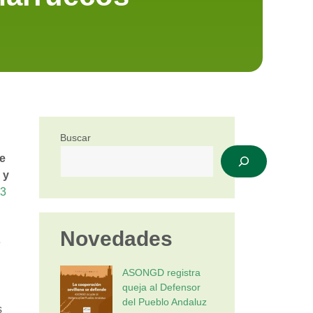
Buscar
e
 y
23
Novedades
e
ASONGD registra
queja al Defensor
del Pueblo Andaluz
s