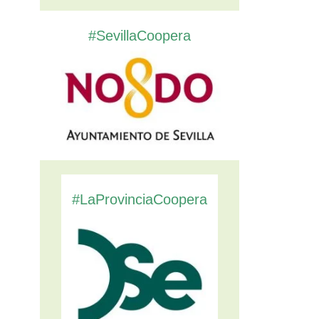
#SevillaCoopera
#LaProvinciaCoopera