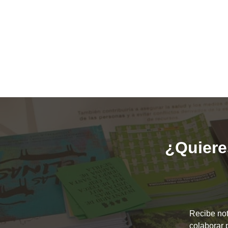
¿Quieres
Recibe not
colaborar 