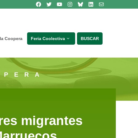
Síguenos en Facebook
Síguenos en Twitter
Síguenos en Youtube
Síguenos en Instagram
Bluesky
Síguenos en Linkedin
contacto
lla Coopera
Feria Coolectiva
BUSCAR
OPERA
res migrantes
Marruecos