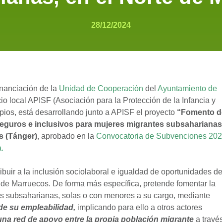
28/12/2024
financiación de la
Unidad de Cooperación
del
Ayuntamiento de
cio local APISF (Asociación para la Protección de la Infancia y
opios, está desarrollando junto a APISF el proyecto
“Fomento d
seguros e inclusivos para mujeres migrantes subsaharianas
s (Tánger)
, aprobado en la
Convocatoria de Subvenciones 20
.
ibuir a la inclusión sociolaboral e igualdad de oportunidades d
 de Marruecos. De forma más específica, pretende fomentar la
s subsaharianas, solas o con menores a su cargo, mediante
e su empleabilidad,
implicando para ello a otros actores
una red de apoyo entre la propia población migrante
a travé