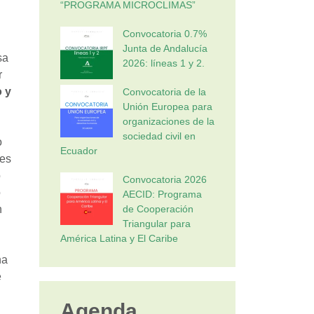
“PROGRAMA MICROCLIMAS”
Convocatoria 0.7%
Junta de Andalucía
sa
2026: líneas 1 y 2.
r
 y
Convocatoria de la
Unión Europea para
organizaciones de la
sociedad civil en
o
Ecuador
nes
o
Convocatoria 2026
o
AECID: Programa
n
de Cooperación
Triangular para
América Latina y El Caribe
na
e
Agenda