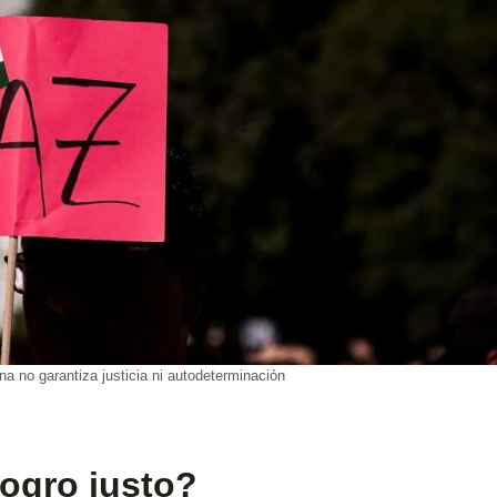
na no garantiza justicia ni autodeterminación
logro justo?