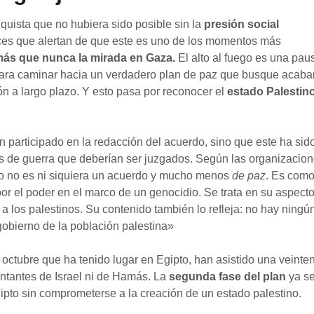
quista que no hubiera sido posible sin la
presión social
oces que alertan de que este es uno de los momentos más
ás que nunca la mirada en Gaza.
El alto al fuego es una pau
ara caminar hacia un verdadero plan de paz que busque acaba
n a largo plazo. Y esto pasa por reconocer el
estado Palestino
n participado en la redacción del acuerdo, sino que este ha sid
s de guerra que deberían ser juzgados. Según las organizacio
 no es ni siquiera un acuerdo y mucho menos
de paz
. Es com
r el poder en el marco de un genocidio. Se trata en su aspect
a los palestinos. Su contenido también lo refleja: no hay ningú
ogobierno de la población palestina»
 octubre
que ha tenido lugar en Egipto, han asistido una veinte
ntantes de Israel ni de Hamás. La
segunda fase del plan
ya s
to sin comprometerse a la creación de un estado palestino.