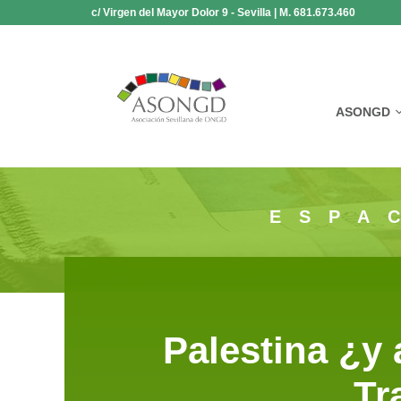
Saltar
c/ Virgen del Mayor Dolor 9 - Sevilla | M. 681.673.460
al
contenido
ASONGD
ESPA
Palestina ¿y
Tr