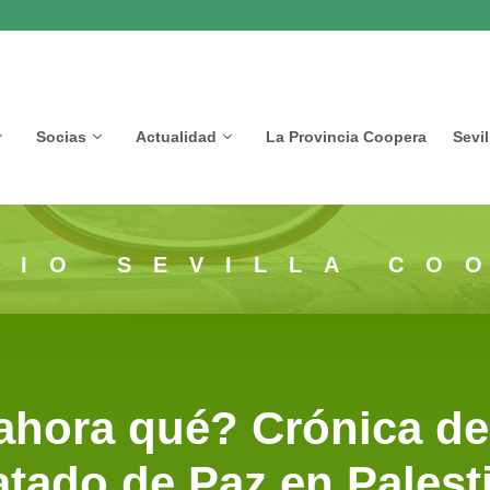
Socias
Actualidad
La Provincia Coopera
Sevi
CIO SEVILLA CO
 ahora qué? Crónica de
atado de Paz en Palest