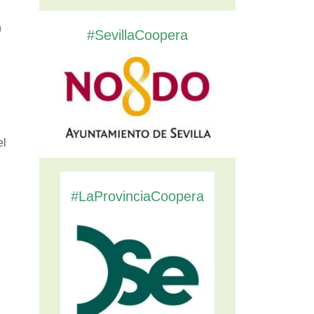
n
#SevillaCoopera
el
#LaProvinciaCoopera