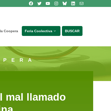
Síguenos en Facebook
Síguenos en Twitter
Síguenos en Youtube
Síguenos en Instagram
Bluesky
Síguenos en Linkedin
contacto
lla Coopera
Feria Coolectiva
BUSCAR
OPERA
l mal llamado
ina