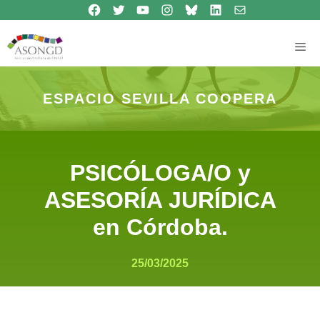
Síguenos en Facebook
Síguenos en Twitter
Síguenos en Youtube
Síguenos en Instagram
Bluesky
Síguenos en Linkedin
contacto
Saltar
al
contenido
Me
ESPACIO SEVILLA COOPERA
PSICÓLOGA/O y
ASESORÍA JURÍDICA
en Córdoba.
25/03/2025