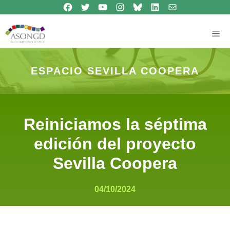
Síguenos en Facebook
Síguenos en Twitter
Síguenos en Youtube
Síguenos en Instagram
Bluesky
Síguenos en Linkedin
contacto
Saltar
al
contenido
Me
ESPACIO SEVILLA COOPERA
Reiniciamos la séptima
edición del proyecto
Sevilla Coopera
04/10/2024