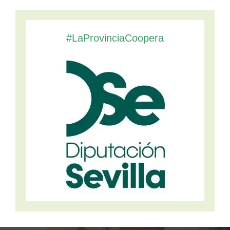
#LaProvinciaCoopera