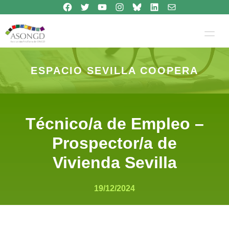
Síguenos en Facebook
Síguenos en Twitter
Síguenos en Youtube
Síguenos en Instagram
Bluesky
Síguenos en Linkedin
contacto
Saltar
al
contenido
ESPACIO SEVILLA COOPERA
Técnico/a de Empleo –
Prospector/a de
Vivienda Sevilla
19/12/2024