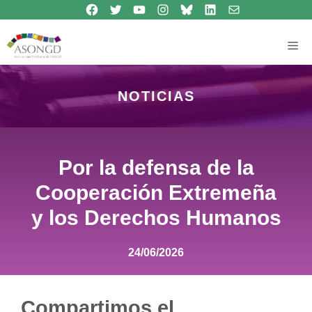
Síguenos en Facebook
Síguenos en Twitter
Síguenos en Youtube
Síguenos en Instagram
Bluesky
Síguenos en Linkedin
contacto
Saltar
al
contenido
Me
NOTICIAS
Por la defensa de la
Cooperación Extremeña
y los Derechos Humanos
24/06/2026
Compartimos el