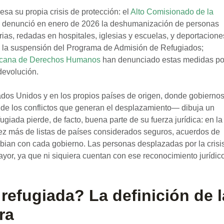
iesa su propia crisis de protección: el
Alto Comisionado de la
k, denunció en enero de 2026 la deshumanización de personas
rias, redadas en hospitales, iglesias y escuelas, y deportacione
de la suspensión del Programa de Admisión de Refugiados;
icana de Derechos Humanos
han denunciado estas medidas po
devolución.
ados Unidos y en los propios países de origen, donde gobiernos
 de los conflictos que generan el desplazamiento— dibuja un
giada pierde, de facto, buena parte de su fuerza jurídica: en la
z más de listas de países considerados seguros, acuerdos de
mbian con cada gobierno. Las personas desplazadas por la crisi
yor, ya que ni siquiera cuentan con ese reconocimiento jurídic
efugiada? La definición de l
ra