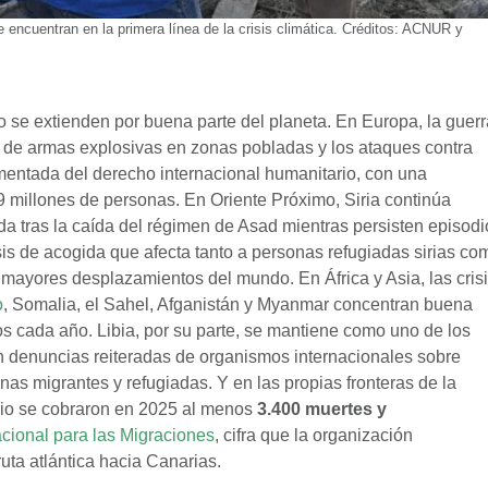
 encuentran en la primera línea de la crisis climática. Créditos: ACNUR y
 se extienden por buena parte del planeta. En Europa, la guerr
o de armas explosivas en zonas pobladas y los ataques contra
umentada del derecho internacional humanitario, con una
9 millones de personas. En Oriente Próximo, Siria continúa
da tras la caída del régimen de Asad mientras persisten episodi
isis de acogida que afecta tanto a personas refugiadas sirias co
mayores desplazamientos del mundo. En África y Asia, las cris
o
, Somalia, el Sahel, Afganistán y Myanmar concentran buena
s cada año. Libia, por su parte, se mantiene como uno de los
on denuncias reiteradas de organismos internacionales sobre
sonas migrantes y refugiadas. Y en las propias fronteras de la
orio se cobraron en 2025 al menos
3.400 muertes y
cional para las Migraciones
, cifra que la organización
ruta atlántica hacia Canarias.