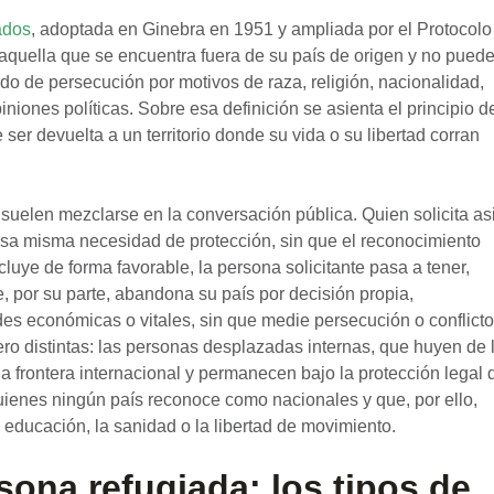
ados
, adoptada en Ginebra en 1951 y ampliada por el Protocolo
aquella que se encuentra fuera de su país de origen y no puede
do de persecución por motivos de raza, religión, nacionalidad,
niones políticas. Sobre esa definición se asienta el principio d
er devuelta a un territorio donde su vida o su libertad corran
suelen mezclarse en la conversación pública. Quien solicita as
sa misma necesidad de protección, sin que el reconocimiento
uye de forma favorable, la persona solicitante pasa a tener,
, por su parte, abandona su país por decisión propia,
s económicas o vitales, sin que medie persecución o conflicto
o distintas: las personas desplazadas internas, que huyen de 
na frontera internacional y permanecen bajo la protección legal 
quienes ningún país reconoce como nacionales y que, por ello,
educación, la sanidad o la libertad de movimiento.
ona refugiada: los tipos de