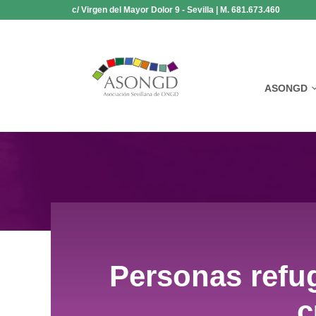
Saltar
c/ Virgen del Mayor Dolor 9 - Sevilla | M. 681.673.460
al
contenido
ASONGD
Personas refu
c