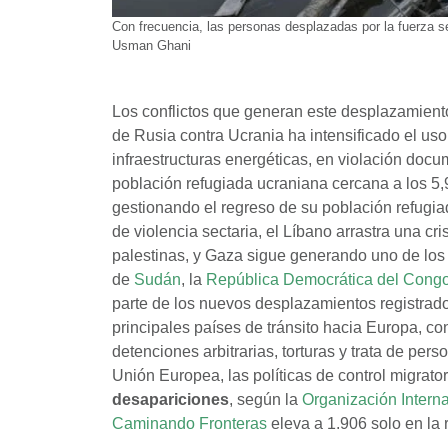
Con frecuencia, las personas desplazadas por la fuerza se
Usman Ghani
Los conflictos que generan este desplazamiento
de Rusia contra Ucrania ha intensificado el us
infraestructuras energéticas, en violación doc
población refugiada ucraniana cercana a los 5,
gestionando el regreso de su población refugia
de violencia sectaria, el Líbano arrastra una cr
palestinas, y Gaza sigue generando uno de los 
de
Sudán
, la
República Democrática del Cong
parte de los nuevos desplazamientos registrado
principales países de tránsito hacia Europa, c
detenciones arbitrarias, torturas y trata de per
Unión Europea, las políticas de control migrat
desapariciones
, según la
Organización Interna
Caminando Fronteras
eleva a 1.906 solo en la 