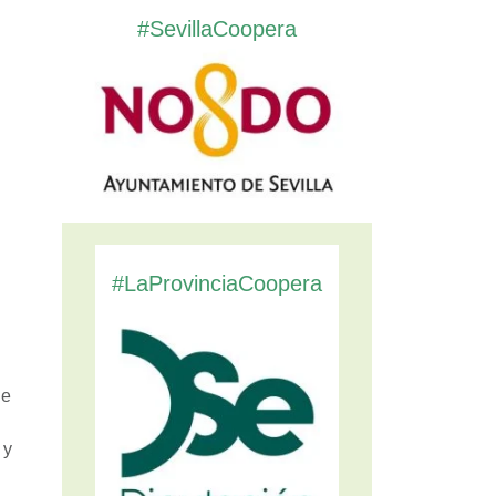
#SevillaCoopera
#LaProvinciaCoopera
ue
 y