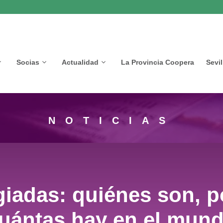
Socias
Actualidad
La Provincia Coopera
Sevi
NOTICIAS
giadas: quiénes son, p
uántas hay en el mun