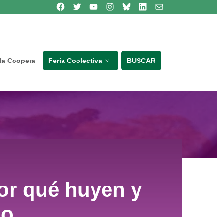
Síguenos en Facebook
Síguenos en Twitter
Síguenos en Youtube
Síguenos en Instagram
Bluesky
Síguenos en Linkedin
contacto
lla Coopera
Feria Coolectiva
BUSCAR
or qué huyen y
do